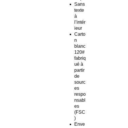
Sans
texte
à
l’intér
ieur
Carto
n
blanc
120#
fabriq
ué à
partir
de
sourc
es
respo
nsabl
es
(FSC
)
Enve