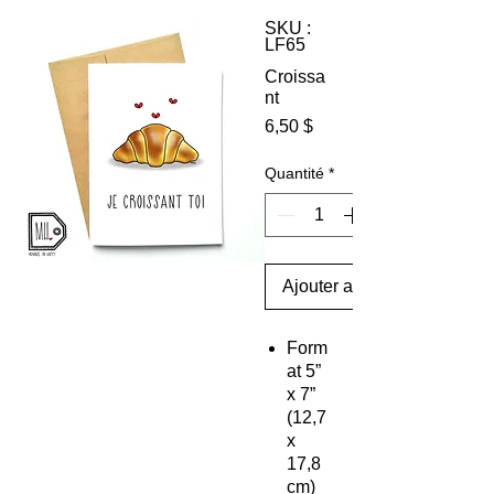
SKU :
LF65
Croissa
nt
Prix
6,50 $
Quantité
*
Ajouter au panier
Form
at
5”
x 7”
(12,7
x
17,8
cm)