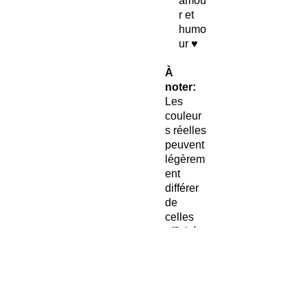
amou
r et
humo
ur ♥
À
noter:
Les
couleur
s réelles
peuvent
légèrem
ent
différer
de
celles
affichée
s sur
votre
écran.
On
blâme