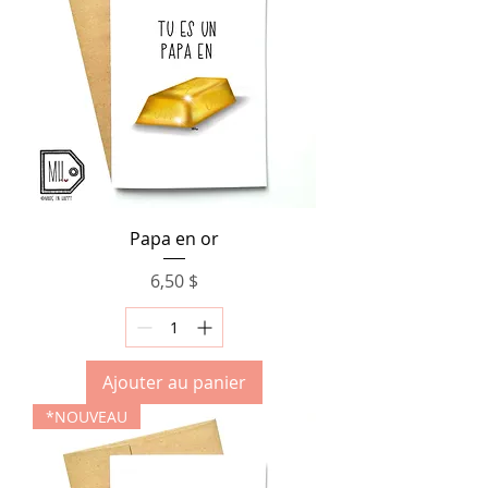
Papa en or
Prix
6,50 $
Ajouter au panier
*NOUVEAU