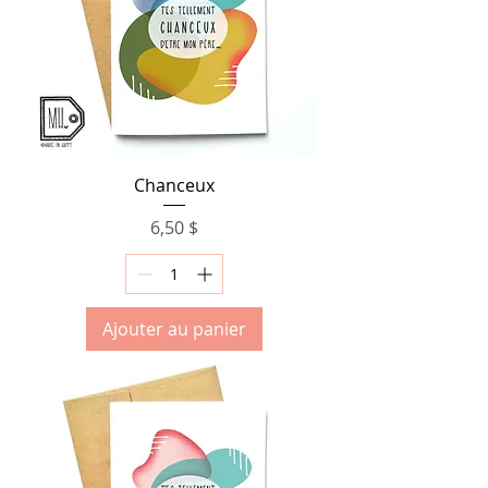
Chanceux
Prix
6,50 $
Ajouter au panier