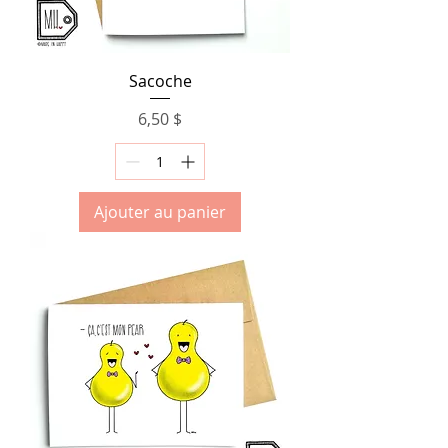
Sacoche
Prix
6,50 $
Ajouter au panier