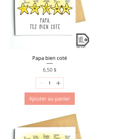
Papa bien coté
Prix
6,50 $
Ajouter au panier