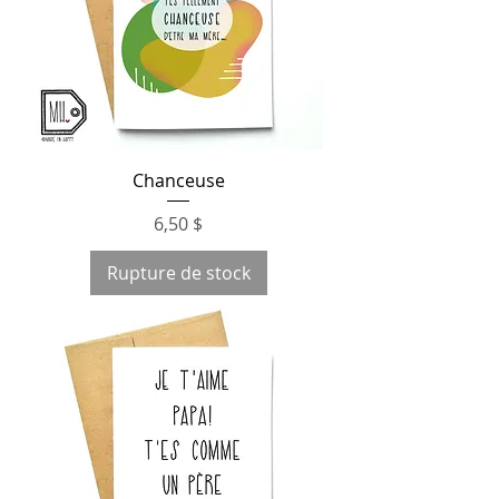
Chanceuse
Prix
6,50 $
Rupture de stock