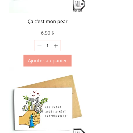
Ça c'est mon pear
Prix
6,50 $
Ajouter au panier