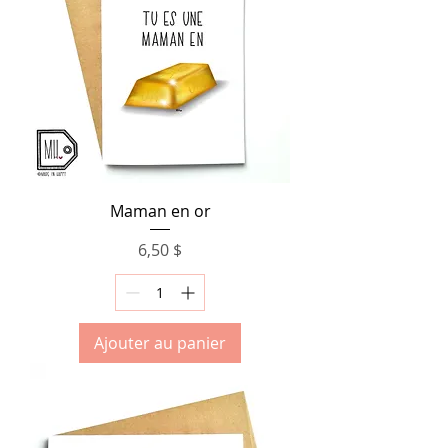
Maman en or
Prix
6,50 $
Ajouter au panier