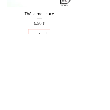
Thé la meilleure
Prix
6,50 $
Ajouter au panier