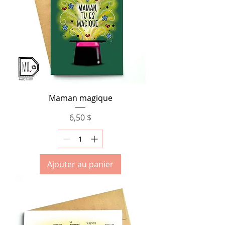
Maman magique
Prix
6,50 $
Ajouter au panier