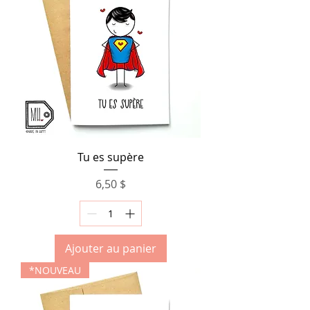
Tu es supère
Prix
6,50 $
Ajouter au panier
*NOUVEAU