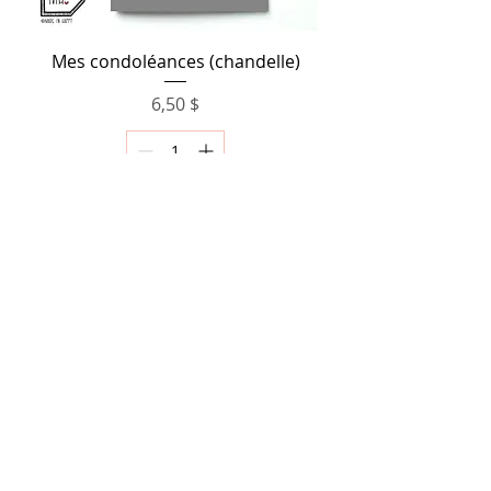
Mes condoléances (chandelle)
Prix
6,50 $
Ajouter au panier