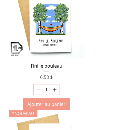
Fini le bouleau
Prix
6,50 $
Ajouter au panier
*NOUVEAU