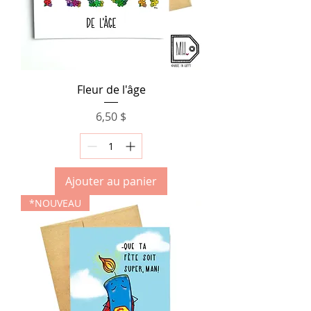
Fleur de l'âge
Prix
6,50 $
Ajouter au panier
*NOUVEAU