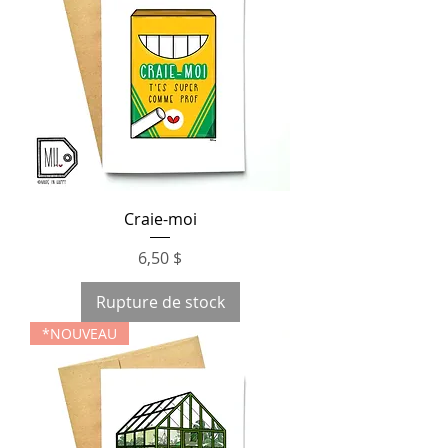
Craie-moi
Prix
6,50 $
Rupture de stock
*NOUVEAU