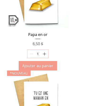
Papa en or
Prix
6,50 $
Ajouter au panier
*NOUVEAU