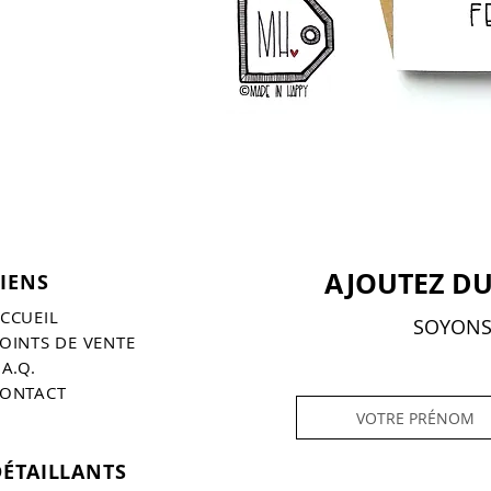
AJOUTEZ DU
LIENS
CCUEIL
SOYONS 
OINTS DE VENTE
.A.Q.
ONTACT
DÉTAILLANTS