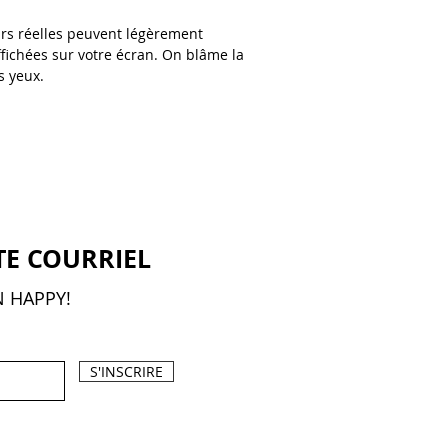
rs réelles peuvent légèrement
affichées sur votre écran. On blâme la
s yeux.
TE COURRIEL
N HAPPY!
S'INSCRIRE