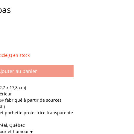
pas
icle(s) en stock
jouter au panier
12,7 x 17,8 cm)
térieur
# fabriqué à partir de sources
SC)
et pochette protectrice transparente
réal, Québec
our et humour ♥