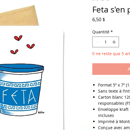
Feta s'en 
Prix
6,50 $
Quantité
*
Il ne reste que 5 art
A
Format
5” x 7” (
Sans texte à l’in
Carton blanc 120
responsables (F
Enveloppe kraft 
incluses
Imprimé à Mont
Conçue avec am