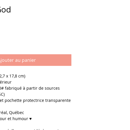
God
jouter au panier
12,7 x 17,8 cm)
térieur
# fabriqué à partir de sources
SC)
et pochette protectrice transparente
réal, Québec
our et humour ♥