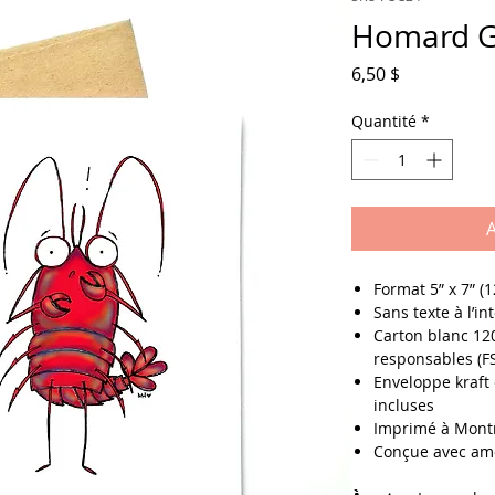
Homard 
Prix
6,50 $
Quantité
*
A
Format
5” x 7” (
Sans texte à l’in
Carton blanc 120
responsables (F
Enveloppe kraft 
incluses
Imprimé à Mont
Conçue avec am