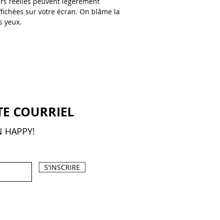
rs réelles peuvent légèrement
affichées sur votre écran. On blâme la
s yeux.
TE COURRIEL
N HAPPY!
S'INSCRIRE